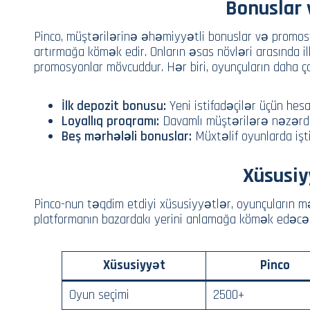
Bonuslar
Pinco, müştərilərinə əhəmiyyətli bonuslar və promosyo
artırmağa kömək edir. Onların əsas növləri arasında il
promosyonlar mövcuddur. Hər biri, oyunçuların daha ç
İlk depozit bonusu:
Yeni istifadəçilər üçün hes
Loyallıq proqramı:
Davamlı müştərilərə nəzərdə
Beş mərhələli bonuslar:
Müxtəlif oyunlarda iş
Xüsusiyy
Pinco-nun təqdim etdiyi xüsusiyyətlər, oyunçuların m
platformanın bazardakı yerini anlamağa kömək edəcə
Xüsusiyyət
Pinco
Oyun seçimi
2500+