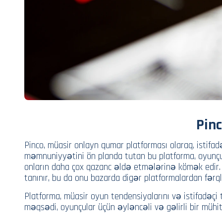
Pin
Pinco, müasir onlayn qumar platforması olaraq, istifadə
məmnuniyyətini ön planda tutan bu platforma, oyunçul
onların daha çox qazanc əldə etmələrinə kömək edir. P
tanınır, bu da onu bazarda digər platformalardan fərql
Platforma, müasir oyun tendensiyalarını və istifadəçi 
məqsədi, oyunçular üçün əyləncəli və gəlirli bir mühi