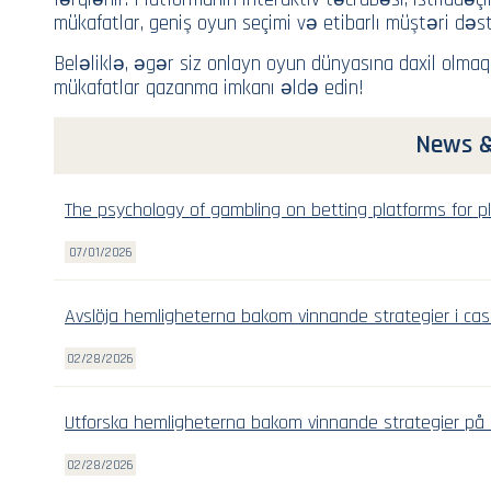
mükafatlar, geniş oyun seçimi və etibarlı müştəri dəstəy
Beləliklə, əgər siz onlayn oyun dünyasına daxil olmaq 
mükafatlar qazanma imkanı əldə edin!
News &
The psychology of gambling on betting platforms for pl
07/01/2026
Avslöja hemligheterna bakom vinnande strategier i cas
02/28/2026
Utforska hemligheterna bakom vinnande strategier på 
02/28/2026