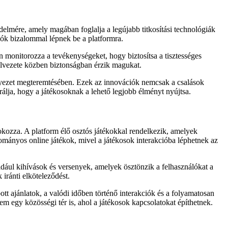
elmére, amely magában foglalja a legújabb titkosítási technológiák
lók bizalommal lépnek be a platformra.
an monitorozza a tevékenységeket, hogy biztosítsa a tisztességes
k élvezete közben biztonságban érzik magukat.
rnyezet megteremtésében. Ezek az innovációk nemcsak a csalások
álja, hogy a játékosoknak a lehető legjobb élményt nyújtsa.
okozza. A platform élő osztós játékokkal rendelkezik, amelyek
ományos online játékok, mivel a játékosok interakcióba léphetnek az
éldául kihívások és versenyek, amelyek ösztönzik a felhasználókat a
iránti elköteleződést.
tt ajánlatok, a valódi időben történő interakciók és a folyamatosan
em egy közösségi tér is, ahol a játékosok kapcsolatokat építhetnek.