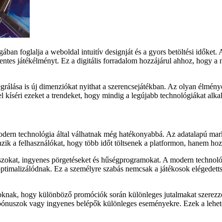
ában foglalja a weboldal intuitív designját és a gyors betöltési időket
őmentes játékélményt. Ez a digitális forradalom hozzájárul ahhoz, hogy 
ntegrálása is új dimenziókat nyithat a szerencsejátékban. Az olyan élm
mel kíséri ezeket a trendeket, hogy mindig a legújabb technológiákat al
ern technológia által válhatnak még hatékonyabbá. Az adatalapú marke
zik a felhasználókat, hogy több időt töltsenek a platformon, hanem ho
nuszokat, ingyenes pörgetéseket és hűségprogramokat. A modern technol
 optimalizálódnak. Ez a személyre szabás nemcsak a játékosok elégedet
kosoknak, hogy különböző promóciók során különleges jutalmakat szere
v bónuszok vagy ingyenes belépők különleges eseményekre. Ezek a lehet