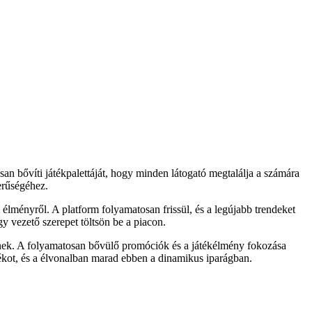
an bővíti játékpalettáját, hogy minden látogató megtalálja a számára
erűségéhez.
 élményről. A platform folyamatosan frissül, és a legújabb trendeket
gy vezető szerepet töltsön be a piacon.
etnek. A folyamatosan bővülő promóciók és a játékélmény fokozása
tékot, és a élvonalban marad ebben a dinamikus iparágban.