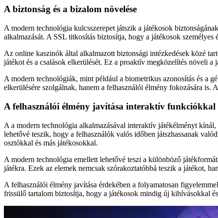
A biztonság és a bizalom növelése
A modern technológia kulcsszerepet játszik a játékosok biztonságának
alkalmazását. A SSL titkosítás biztosítja, hogy a játékosok személye
Az online kaszinók által alkalmazott biztonsági intézkedések közé tart
játékot és a csalások elkerülését. Ez a proaktív megközelítés növeli a
A modern technológiák, mint például a biometrikus azonosítás és a g
elkerülésére szolgálnak, hanem a felhasználói élmény fokozására is. 
A felhasználói élmény javítása interaktív funkciókkal
A a modern technológia alkalmazásával interaktív játékélményt kínál,
lehetővé teszik, hogy a felhasználók valós időben játszhassanak való
osztókkal és más játékosokkal.
A modern technológia emellett lehetővé teszi a különböző játékformátu
játékra. Ezek az elemek nemcsak szórakoztatóbbá teszik a játékot, hane
A felhasználói élmény javítása érdekében a folyamatosan figyelemmel k
frissülő tartalom biztosítja, hogy a játékosok mindig új kihívásokkal