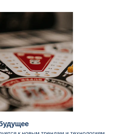
 будущее
ируется к новым трендам и технологиям,