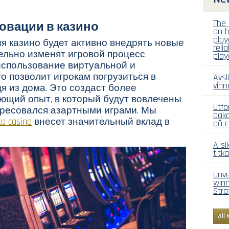
The 
овации в казино
on b
play
я казино будет активно внедрять новые
reli
ельно изменят игровой процесс.
play
спользование виртуальной и
о позволит игрокам погрузиться в
Avsl
vinn
я из дома. Это создаст более
ющий опыт, в который будут вовлечены
Utfo
тересовался азартными играми. Мы
bako
co casino
внесет значительный вклад в
på c
A si
titk
Unve
winn
Stra
All