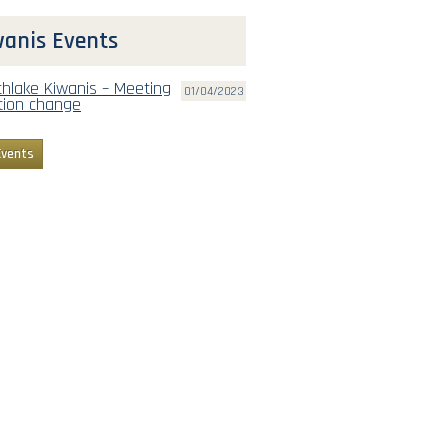
wanis Events
hlake Kiwanis – Meeting
01/04/2023
tion change
 Events