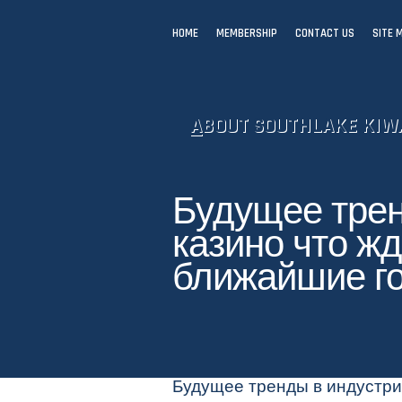
HOME
MEMBERSHIP
CONTACT US
SITE 
A
BOUT SOUTHLAKE KIW
Будущее трен
казино что жде
ближайшие г
Будущее тренды в индустрии