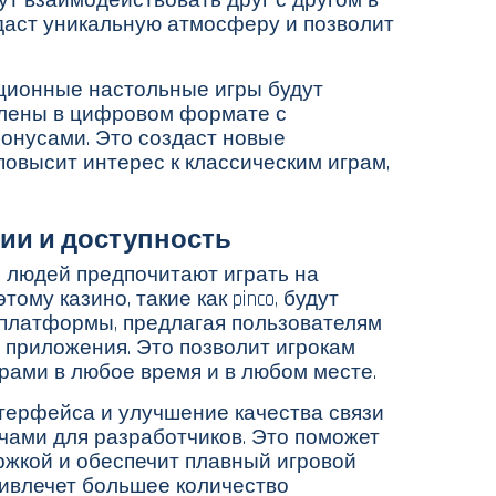
гут взаимодействовать друг с другом в
даст уникальную атмосферу и позволит
иционные настольные игры будут
лены в цифровом формате с
онусами. Это создаст новые
повысит интерес к классическим играм,
ии и доступность
 людей предпочитают играть на
ому казино, такие как pinco, будут
платформы, предлагая пользователям
приложения. Это позволит игрокам
ами в любое время и в любом месте.
нтерфейса и улучшение качества связи
чами для разработчиков. Это поможет
ржкой и обеспечит плавный игровой
привлечет большее количество