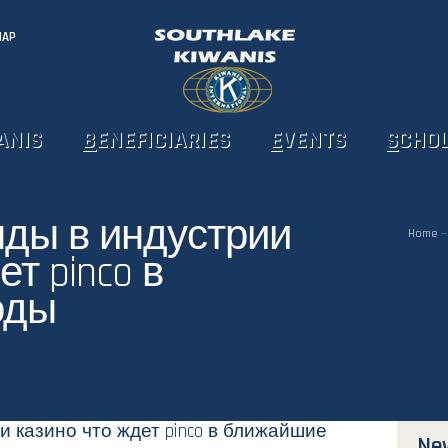
MAP
ANIS
B
ENEFICIARIES
E
VENTS
S
CHO
ды в индустрии
Home
т pinco в
оды
 казино что ждет pinco в ближайшие
Ne