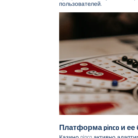
пользователей.
Платформа pinco и ее
Казино pinco активно адапт