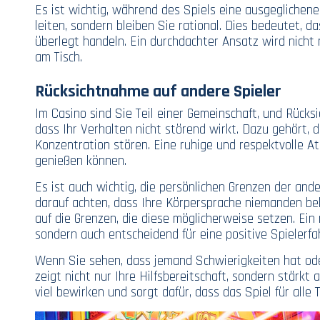
Es ist wichtig, während des Spiels eine ausgeglichen
leiten, sondern bleiben Sie rational. Dies bedeutet, 
überlegt handeln. Ein durchdachter Ansatz wird nicht 
am Tisch.
Rücksichtnahme auf andere Spieler
Im Casino sind Sie Teil einer Gemeinschaft, und Rücksi
dass Ihr Verhalten nicht störend wirkt. Dazu gehört, d
Konzentration stören. Eine ruhige und respektvolle At
genießen können.
Es ist auch wichtig, die persönlichen Grenzen der and
darauf achten, dass Ihre Körpersprache niemanden bel
auf die Grenzen, die diese möglicherweise setzen. Ein 
sondern auch entscheidend für eine positive Spielerfa
Wenn Sie sehen, dass jemand Schwierigkeiten hat oder 
zeigt nicht nur Ihre Hilfsbereitschaft, sondern stärkt
viel bewirken und sorgt dafür, dass das Spiel für alle