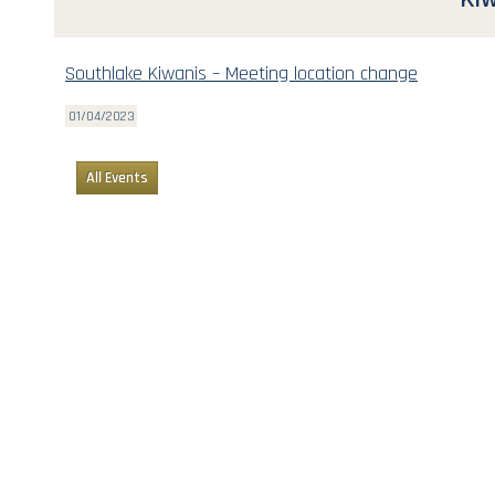
Southlake Kiwanis – Meeting location change
01/04/2023
All Events