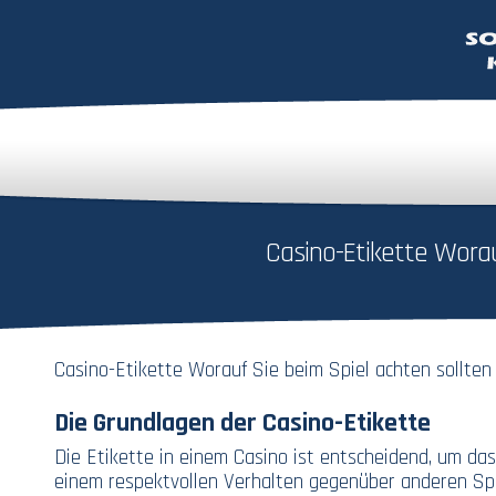
Casino-Etikette Worau
Casino-Etikette Worauf Sie beim Spiel achten sollten
Die Grundlagen der Casino-Etikette
Die Etikette in einem Casino ist entscheidend, um das
einem respektvollen Verhalten gegenüber anderen Sp