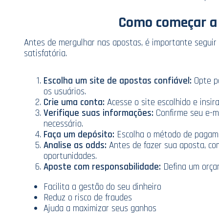
Como começar a
Antes de mergulhar nas apostas, é importante seguir
satisfatória.
Escolha um site de apostas confiável:
Opte po
os usuários.
Crie uma conta:
Acesse o site escolhido e insir
Verifique suas informações:
Confirme seu e-ma
necessário.
Faça um depósito:
Escolha o método de pagamen
Analise as odds:
Antes de fazer sua aposta, co
oportunidades.
Aposte com responsabilidade:
Defina um orça
Facilita a gestão do seu dinheiro
Reduz o risco de fraudes
Ajuda a maximizar seus ganhos