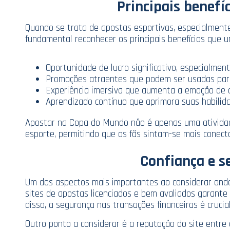
Principais benefí
Quando se trata de apostas esportivas, especialmen
fundamental reconhecer os principais benefícios que 
Oportunidade de lucro significativo, especialmen
Promoções atraentes que podem ser usadas para
Experiência imersiva que aumenta a emoção de a
Aprendizado contínuo que aprimora suas habili
Apostar na Copa do Mundo não é apenas uma ativida
esporte, permitindo que os fãs sintam-se mais conect
Confiança e s
Um dos aspectos mais importantes ao considerar onde
sites de apostas licenciados e bem avaliados garante
disso, a segurança nas transações financeiras é crucia
Outro ponto a considerar é a reputação do site entre 