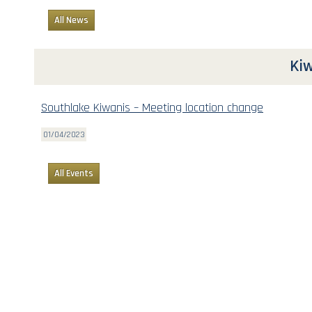
All News
Kiw
Southlake Kiwanis – Meeting location change
01/04/2023
All Events