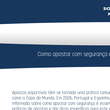
Como apostar com segurança e
Apostas esportivas têm se tornado uma prática comum
como a Copa do Mundo. Em 2026, Portugal e Espanha 
informado sobre como apostar com segurança é essenc
práticas de apostas e dar dicas específicas para es