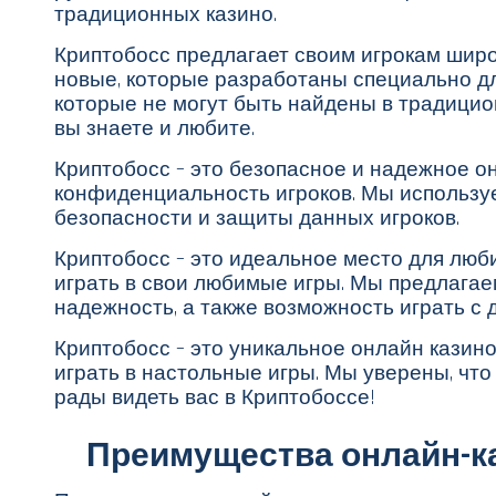
традиционных казино.
Криптобосс предлагает своим игрокам широк
новые, которые разработаны специально для
которые не могут быть найдены в традицион
вы знаете и любите.
Криптобосс – это безопасное и надежное он
конфиденциальность игроков. Мы использу
безопасности и защиты данных игроков.
Криптобосс – это идеальное место для люб
играть в свои любимые игры. Мы предлагае
надежность, а также возможность играть с 
Криптобосс – это уникальное онлайн казино
играть в настольные игры. Мы уверены, что
рады видеть вас в Криптобоссе!
Преимущества онлайн-ка