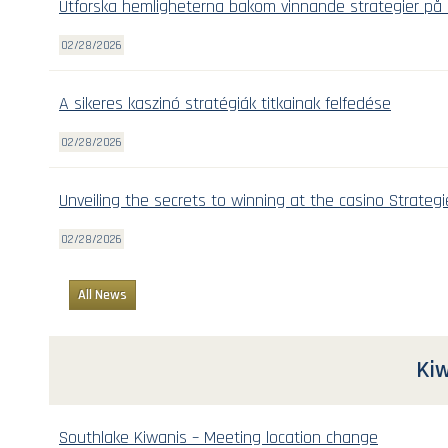
Utforska hemligheterna bakom vinnande strategier på 
02/28/2026
A sikeres kaszinó stratégiák titkainak felfedése
02/28/2026
Unveiling the secrets to winning at the casino Strategi
02/28/2026
All News
Kiw
Southlake Kiwanis – Meeting location change