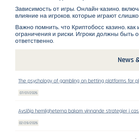
Зависимость от игры. Онлайн-казино, включ
влияние на игроков, которые играют слишко
Важно помнить, что Криптобосс казино, как
ограничения и риски. Игроки должны быть о
ответственно.
News &
The psychology of gambling on betting platforms for pl
07/01/2026
Avslöja hemligheterna bakom vinnande strategier i cas
02/28/2026