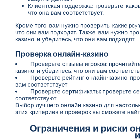
Клиентская поддержка: проверьте, како
что она вам соответствует.
Кроме того, вам нужно проверить, какие paym
что они вам подходят. Также, вам нужно пров
казино, и убедитесь, что они вам подходят.
Проверка онлайн-казино
Проверьте отзывы игроков: прочитайте
казино, и убедитесь, что они вам соответств
Проверьте рейтинг онлайн-казино: про
вам соответствует.
Проверьте сертификаты: проверьте се
соответствуют.
Выбор лучшего онлайн-казино для настольн
этих критериев и проверок вы сможете найт
Ограничения и риски о
и