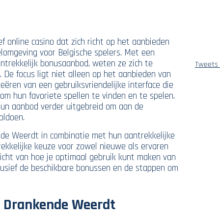
 online casino dat zich richt op het aanbieden
lomgeving voor Belgische spelers. Met een
ntrekkelijk bonusaanbod, weten ze zich te
Tweets
 De focus ligt niet alleen op het aanbieden van
reëren van een gebruiksvriendelijke interface die
om hun favoriete spellen te vinden en te spelen.
un aanbod verder uitgebreid om aan de
oldoen.
de Weerdt in combinatie met hun aantrekkelijke
ekkelijke keuze voor zowel nieuwe als ervaren
rzicht van hoe je optimaal gebruik kunt maken van
nclusief de beschikbare bonussen en de stappen om
t Drankende Weerdt