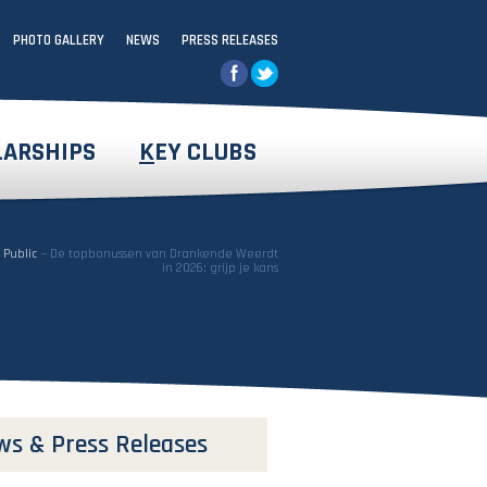
PHOTO GALLERY
NEWS
PRESS RELEASES
LARSHIPS
K
EY CLUBS
—
Public
— De topbonussen van Drankende Weerdt
in 2026: grijp je kans
ws & Press Releases