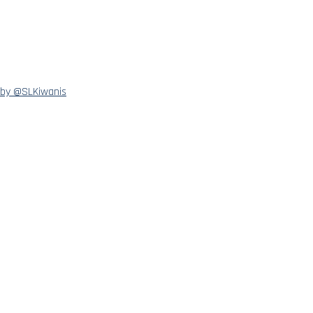
 by @SLKiwanis