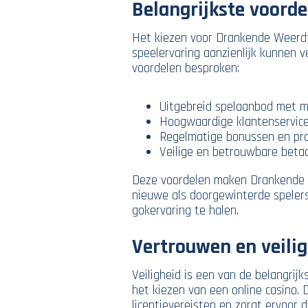
Belangrijkste voord
Het kiezen voor Drankende Weerdt 
speelervaring aanzienlijk kunnen 
voordelen besproken:
Uitgebreid spelaanbod met m
Hoogwaardige klantenservice 
Regelmatige bonussen en pro
Veilige en betrouwbare beta
Deze voordelen maken Drankende W
nieuwe als doorgewinterde spelers
gokervaring te halen.
Vertrouwen en veili
Veiligheid is een van de belangrij
het kiezen van een online casino.
licentievereisten en zorgt ervoor