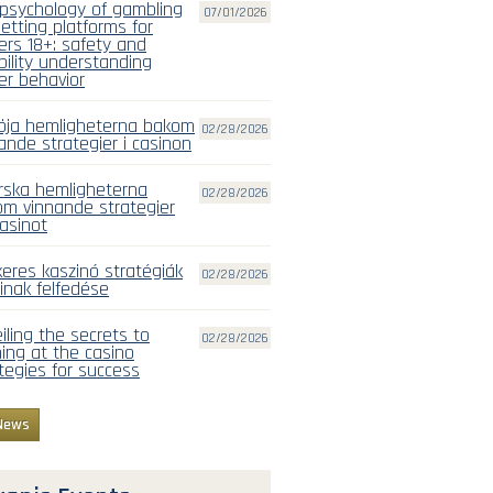
psychology of gambling
07/01/2026
etting platforms for
ers 18+: safety and
ability understanding
er behavior
öja hemligheterna bakom
02/28/2026
ande strategier i casinon
rska hemligheterna
02/28/2026
m vinnande strategier
asinot
keres kaszinó stratégiák
02/28/2026
ainak felfedése
iling the secrets to
02/28/2026
ing at the casino
tegies for success
 News