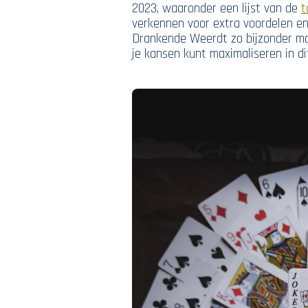
2023, waaronder een lijst van de
t
verkennen voor extra voordelen en
Drankende Weerdt zo bijzonder maa
je kansen kunt maximaliseren in dit