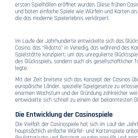
ersten Spielhöllen eröffnet wurden. Diese frühen Ca
und boten einfache Spiele wie Würfeln und Karten an. 
die das moderne Spielerlebnis verkörpert.
Im Laufe der Jahrhunderte entwickelte sich das Glücks
Casino, das “Ridotto” in Venedig, das während des Kar
Spielstätte konzipiert, um das unregulierte Glücksspie
des Glücksspiels, sondern auch als gesellschaftlicher 
legte.
Mit der Zeit breitete sich das Konzept der Casinos ü
europäische Länder, spezielle Spielgesetze zu erlasse
enormen Wachstum und der Gründung zahlreicher weite
entwickelte sich schnell zu einem der bekanntesten Gl
Die Entwicklung der Casinospiele
Die Vielfalt der Casinospiele hat sich im Lauf der Ja
hauptsächlich einfache Würfel- und Kartenspiele anbo
Roulettetische und Baccarat wurden populär und zogen