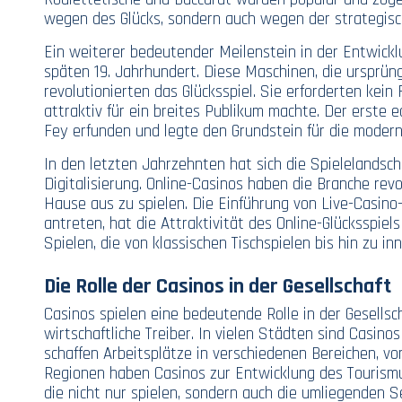
wegen des Glücks, sondern auch wegen der strategisch
Ein weiterer bedeutender Meilenstein in der Entwick
späten 19. Jahrhundert. Diese Maschinen, die ursprü
revolutionierten das Glücksspiel. Sie erforderten kei
attraktiv für ein breites Publikum machte. Der erste e
Fey erfunden und legte den Grundstein für die moder
In den letzten Jahrzehnten hat sich die Spielelandsch
Digitalisierung. Online-Casinos haben die Branche rev
Hause aus zu spielen. Die Einführung von Live-Casino-
antreten, hat die Attraktivität des Online-Glücksspie
Spielen, die von klassischen Tischspielen bis hin zu in
Die Rolle der Casinos in der Gesellschaft
Casinos spielen eine bedeutende Rolle in der Gesellsch
wirtschaftliche Treiber. In vielen Städten sind Casino
schaffen Arbeitsplätze in verschiedenen Bereichen, vo
Regionen haben Casinos zur Entwicklung des Tourismus
die nicht nur spielen, sondern auch die umliegenden 