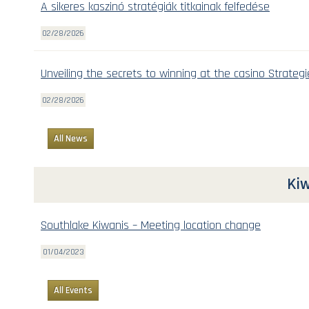
A sikeres kaszinó stratégiák titkainak felfedése
02/28/2026
Unveiling the secrets to winning at the casino Strategi
02/28/2026
All News
Kiw
Southlake Kiwanis – Meeting location change
01/04/2023
All Events