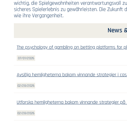
wichtig, die Spielgewohnheiten verantwortungsvoll zu
sicheres Spielerlebnis zu gewährleisten. Die Zukunft 
wie ihre Vergangenheit.
News &
The psychology of gambling on betting platforms for pl
07/01/2026
Avslöja hemligheterna bakom vinnande strategier i cas
02/28/2026
Utforska hemligheterna bakom vinnande strategier på 
02/28/2026