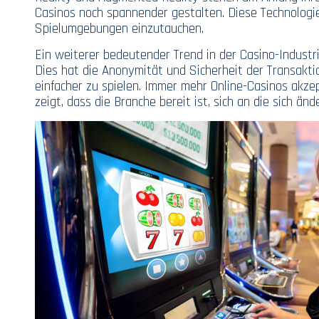
Casinos noch spannender gestalten. Diese Technologien
Spielumgebungen einzutauchen.
Ein weiterer bedeutender Trend in der Casino-Indust
Dies hat die Anonymität und Sicherheit der Transakti
einfacher zu spielen. Immer mehr Online-Casinos akze
zeigt, dass die Branche bereit ist, sich an die sich ä