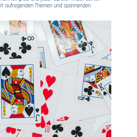
 mit aufregenden Themen und spannenden