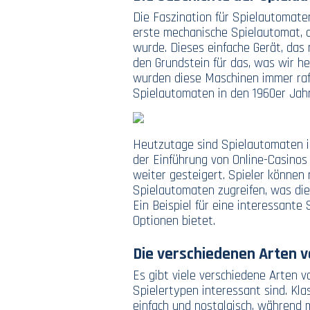
Die Faszination für Spielautomaten 
erste mechanische Spielautomat, de
wurde. Dieses einfache Gerät, das 
den Grundstein für das, was wir h
wurden diese Maschinen immer raffi
Spielautomaten in den 1960er Jahre
Heutzutage sind Spielautomaten i
der Einführung von Online-Casinos 
weiter gesteigert. Spieler können 
Spielautomaten zugreifen, was die 
Ein Beispiel für eine interessante 
Optionen bietet.
Die verschiedenen Arten 
Es gibt viele verschiedene Arten v
Spielertypen interessant sind. Kl
einfach und nostalgisch, während 