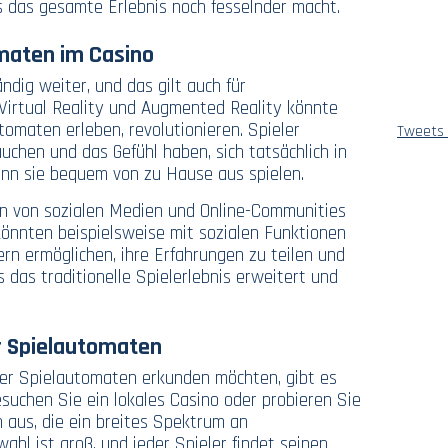
s das gesamte Erlebnis noch fesselnder macht.
omaten im Casino
ndig weiter, und das gilt auch für
Virtual Reality und Augmented Reality könnte
tomaten erleben, revolutionieren. Spieler
Tweets
uchen und das Gefühl haben, sich tatsächlich in
enn sie bequem von zu Hause aus spielen.
on von sozialen Medien und Online-Communities
önnten beispielsweise mit sozialen Funktionen
rn ermöglichen, ihre Erfahrungen zu teilen und
das traditionelle Spielerlebnis erweitert und
r Spielautomaten
der Spielautomaten erkunden möchten, gibt es
Besuchen Sie ein lokales Casino oder probieren Sie
n aus, die ein breites Spektrum an
hl ist groß, und jeder Spieler findet seinen