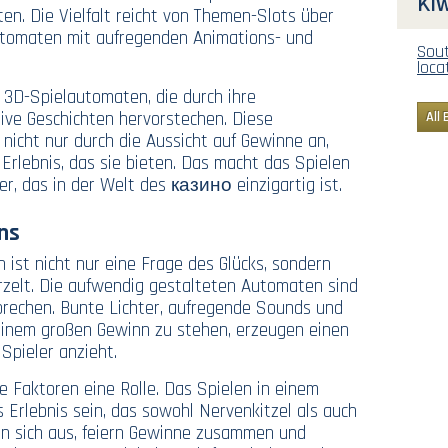
Ki
en. Die Vielfalt reicht von Themen-Slots über
Automaten mit aufregenden Animations- und
Sout
loca
e 3D-Spielautomaten, die durch ihre
tive Geschichten hervorstechen. Diese
All
nicht nur durch die Aussicht auf Gewinne an,
Erlebnis, das sie bieten. Das macht das Spielen
r, das in der Welt des казино einzigartig ist.
ens
 ist nicht nur eine Frage des Glücks, sondern
urzelt. Die aufwendig gestalteten Automaten sind
prechen. Bunte Lichter, aufregende Sounds und
 einem großen Gewinn zu stehen, erzeugen einen
 Spieler anzieht.
e Faktoren eine Rolle. Das Spielen in einem
 Erlebnis sein, das sowohl Nervenkitzel als auch
hen sich aus, feiern Gewinne zusammen und