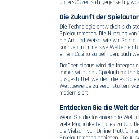
unterstützen sich gegenseitig, wa
Die Zukunft der Spielaut
Die Technologie entwickelt sich stä
Spielautomaten. Die Nutzung von 
die Art und Weise, wie wir Spielau
könnten in immersive Welten einta
einem Casino zu befinden, auch w
Darüber hinaus wird die Integrati
immer wichtiger. Spielautomaten k
ausgestattet werden, die es Spiele
Wettbewerbe zu veranstalten, was 
modernisiert.
Entdecken Sie die Welt de
Wenn Sie die faszinierende Welt 
viele Möglichkeiten, dies zu tun. 
die Vielzahl von Online-Plattforme
Spielautomaten anbieten. Die Auswa