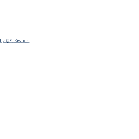
 by @SLKiwanis