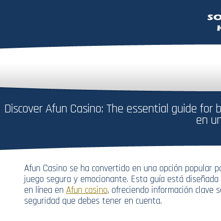
Discover Afun Casino: The essential guide for 
en u
Afun Casino se ha convertido en una opción popular p
juego segura y emocionante. Esta guía está diseñada 
en línea en
Afun casino
, ofreciendo información clave 
seguridad que debes tener en cuenta.