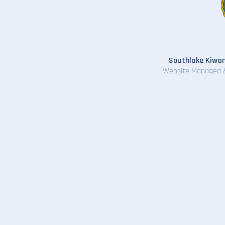
Southlake Kiwan
Website Managed 