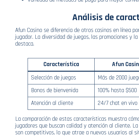
Análisis de carac
Afun Casino se diferencia de otros casinos en línea po
jugador. La diversidad de juegos, las promociones y la
destaca.
Característica
Afun Casi
Selección de juegos
Más de 2000 jueg
Bonos de bienvenida
100% hasta $500
Atención al cliente
24/7 chat en vivo
La comparación de estas características muestra cómo
jugadores que buscan calidad y atención al cliente. L
son competitivos, lo que atrae a nuevos usuarios al sit