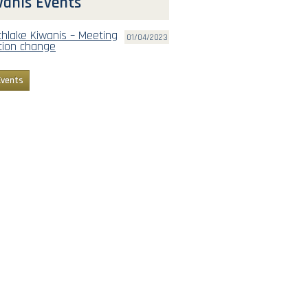
wanis Events
hlake Kiwanis – Meeting
01/04/2023
tion change
 Events