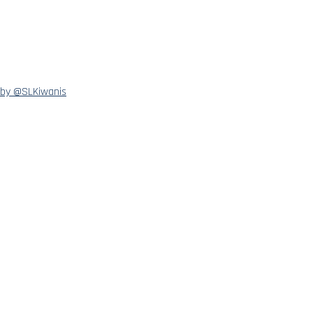
 by @SLKiwanis