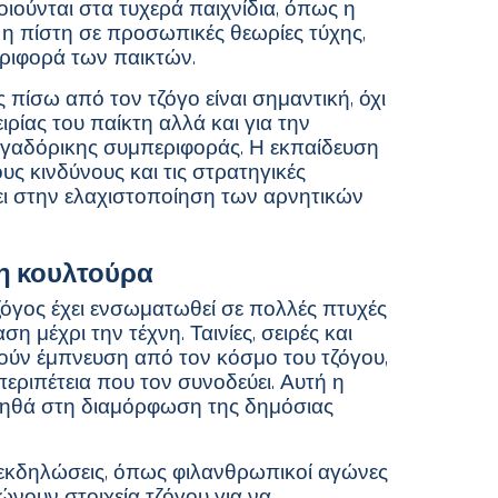
ιούνται στα τυχερά παιχνίδια, όπως η
ή η πίστη σε προσωπικές θεωρίες τύχης,
ριφορά των παικτών.
πίσω από τον τζόγο είναι σημαντική, όχι
ιρίας του παίκτη αλλά και για την
γαδόρικης συμπεριφοράς. Η εκπαίδευση
υς κινδύνους και τις στρατηγικές
ι στην ελαχιστοποίηση των αρνητικών
η κουλτούρα
ζόγος έχει ενσωματωθεί σε πολλές πτυχές
η μέχρι την τέχνη. Ταινίες, σειρές και
ούν έμπνευση από τον κόσμο του τζόγου,
 περιπέτεια που τον συνοδεύει. Αυτή η
ηθά στη διαμόρφωση της δημόσιας
 εκδηλώσεις, όπως φιλανθρωπικοί αγώνες
νουν στοιχεία τζόγου για να