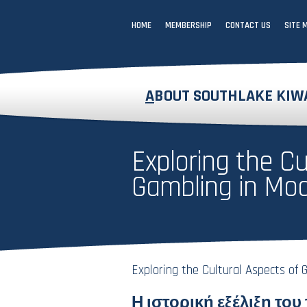
HOME
MEMBERSHIP
CONTACT US
SITE 
A
BOUT SOUTHLAKE KIW
Exploring the Cu
Gambling in Mod
Exploring the Cultural Aspects of
Η ιστορική εξέλιξη του