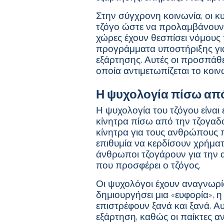
Στην σύγχρονη κοινωνία, οι 
τζόγο ώστε να προλαμβάνουν τ
χώρες έχουν θεσπίσει νόμους 
προγράμματα υποστήριξης γι
εξάρτησης. Αυτές οι προσπάθ
οποία αντιμετωπίζεται το κοιν
Η ψυχολογία πίσω από
Η ψυχολογία του τζόγου είναι 
κίνητρα πίσω από την τζογαδ
κίνητρα για τους ανθρώπους π
επιθυμία να κερδίσουν χρήματα
άνθρωποι τζογάρουν για την α
που προσφέρει ο τζόγος.
Οι ψυχολόγοι έχουν αναγνωρίσε
δημιουργήσει μια «ευφορία», η
επιστρέφουν ξανά και ξανά. Α
εξάρτηση, καθώς οι παίκτες α