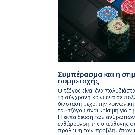
Συμπέρασμα και η σημ
συμμετοχής
Ο τζόγος είναι ένα πολυδιάστ
τη σύγχρονη κοινωνία σε πολλ
διάσταση μέχρι την κοινωνική
του τζόγου είναι κρίσιμη για
Η εκπαίδευση των ανθρώπων σχ
ενθάρρυνση της υπεύθυνης σ
πρόληψη των προβλημάτων πο