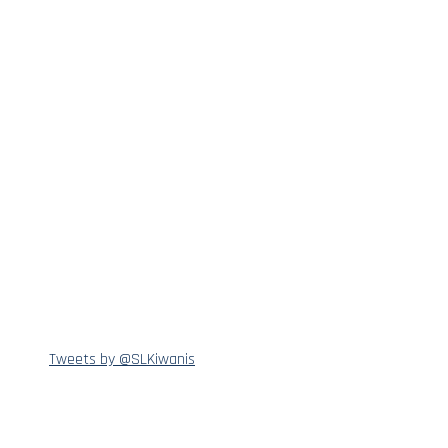
Tweets by @SLKiwanis