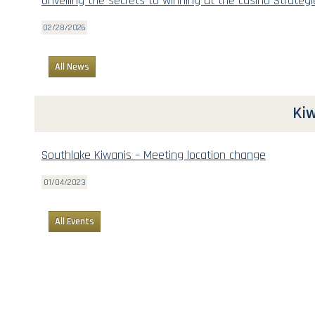
Unveiling the secrets to winning at the casino Strategi
02/28/2026
All News
Kiw
Southlake Kiwanis – Meeting location change
01/04/2023
All Events