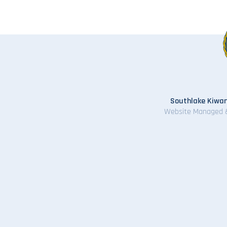
Southlake Kiwan
Website Managed 