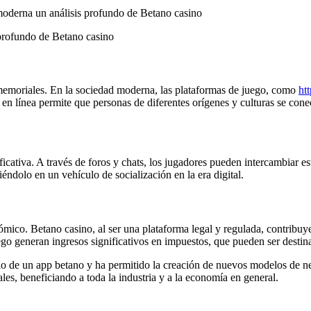
moderna un análisis profundo de Betano casino
 profundo de Betano casino
nmemoriales. En la sociedad moderna, las plataformas de juego, como
htt
r en línea permite que personas de diferentes orígenes y culturas se c
ificativa. A través de foros y chats, los jugadores pueden intercambiar e
éndolo en un vehículo de socialización en la era digital.
nómico. Betano casino, al ser una plataforma legal y regulada, contrib
o generan ingresos significativos en impuestos, que pueden ser destinad
lo de un app betano y ha permitido la creación de nuevos modelos de ne
es, beneficiando a toda la industria y a la economía en general.