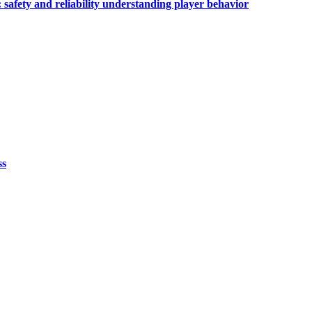
 safety and reliability understanding player behavior
ss