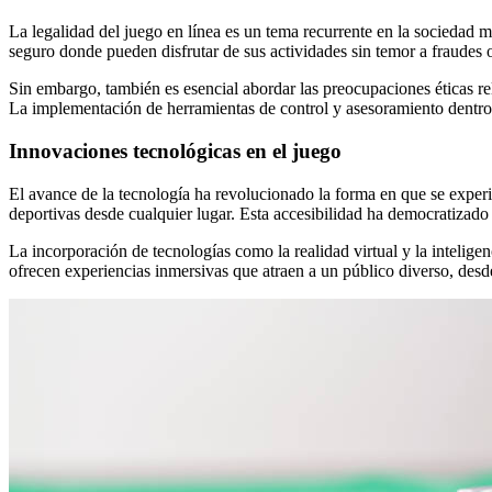
La legalidad del juego en línea es un tema recurrente en la sociedad
seguro donde pueden disfrutar de sus actividades sin temor a fraudes o 
Sin embargo, también es esencial abordar las preocupaciones éticas re
La implementación de herramientas de control y asesoramiento dentro 
Innovaciones tecnológicas en el juego
El avance de la tecnología ha revolucionado la forma en que se experi
deportivas desde cualquier lugar. Esta accesibilidad ha democratizado 
La incorporación de tecnologías como la realidad virtual y la inteligen
ofrecen experiencias inmersivas que atraen a un público diverso, desd