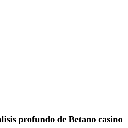
lisis profundo de Betano casino