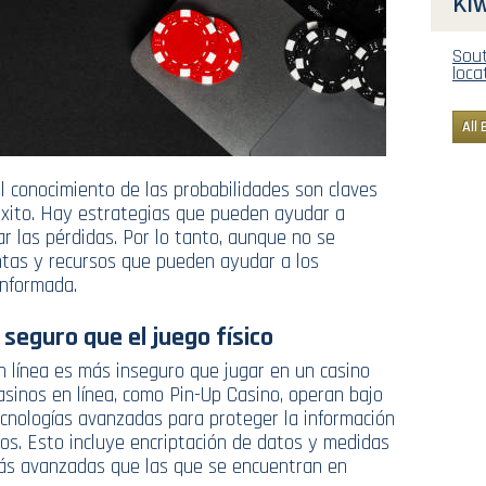
Ki
Sout
loca
All
el conocimiento de las probabilidades son claves
 éxito. Hay estrategias que pueden ayudar a
r las pérdidas. Por lo tanto, aunque no se
ntas y recursos que pueden ayudar a los
informada.
 seguro que el juego físico
n línea es más inseguro que jugar en un casino
casinos en línea, como Pin-Up Casino, operan bajo
tecnologías avanzadas para proteger la información
ios. Esto incluye encriptación de datos y medidas
s avanzadas que las que se encuentran en