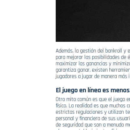
Además, la gestión del bankroll y 
para mejorar las posibilidades de
maximizar las ganancias y minimiza
garantiza ganar, existen herramie
jugadores a jugar de manera más 
El juego en línea es menos
Otro mito común es que el juego e
físico. La realidad es que muchos 
estrictas regulaciones y utilizan 
personal y financiera de sus usuar
de seguridad que son a menudo má