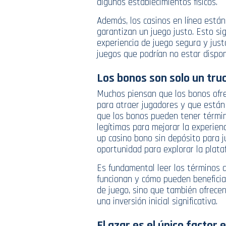
algunos establecimientos físicos.
Además, los casinos en línea están
garantizan un juego justo. Esto si
experiencia de juego segura y jus
juegos que podrían no estar disponi
Los bonos son solo un tru
Muchos piensan que los bonos ofre
para atraer jugadores y que están 
que los bonos pueden tener términ
legítimas para mejorar la experienc
up casino bono sin depósito para 
oportunidad para explorar la plataf
Es fundamental leer los términos
funcionan y cómo pueden beneficia
de juego, sino que también ofrecen
una inversión inicial significativa.
El azar es el único factor 