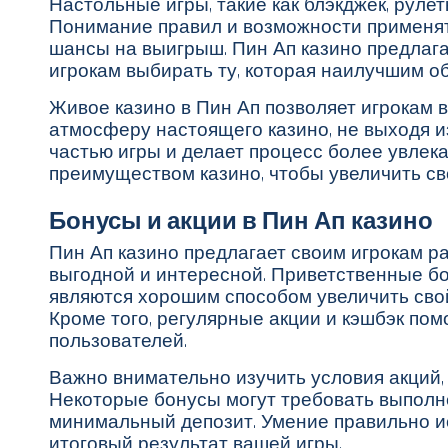
Настольные игры, такие как блэкджек, рулет
Понимание правил и возможности применят
шансы на выигрыш. Пин Ап казино предлага
игрокам выбирать ту, которая наилучшим об
Живое казино в Пин Ап позволяет игрокам 
атмосферу настоящего казино, не выходя и
частью игры и делает процесс более увлек
преимуществом казино, чтобы увеличить св
Бонусы и акции в Пин Ап казино
Пин Ап казино предлагает своим игрокам ра
выгодной и интересной. Приветственные бо
являются хорошим способом увеличить сво
Кроме того, регулярные акции и кэшбэк по
пользователей.
Важно внимательно изучить условия акций, 
Некоторые бонусы могут требовать выполн
минимальный депозит. Умение правильно и
итоговый результат вашей игры.