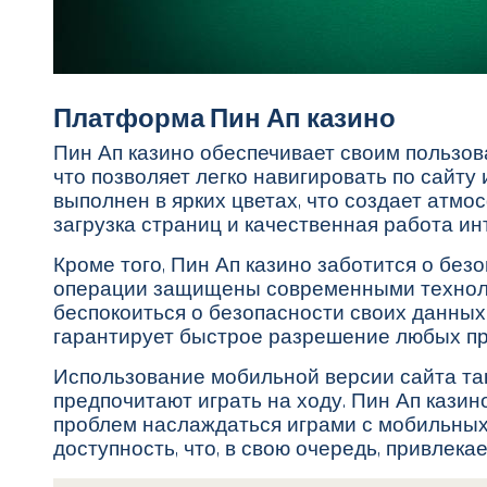
Платформа Пин Ап казино
Пин Ап казино обеспечивает своим пользо
что позволяет легко навигировать по сайт
выполнен в ярких цветах, что создает атмо
загрузка страниц и качественная работа и
Кроме того, Пин Ап казино заботится о бе
операции защищены современными техноло
беспокоиться о безопасности своих данных
гарантирует быстрое разрешение любых пр
Использование мобильной версии сайта так
предпочитают играть на ходу. Пин Ап казин
проблем наслаждаться играми с мобильных 
доступность, что, в свою очередь, привлек