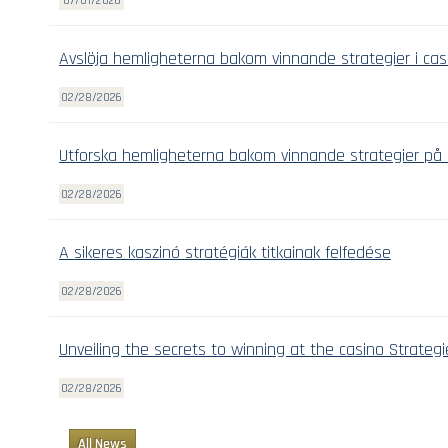
07/01/2026
Avslöja hemligheterna bakom vinnande strategier i cas
02/28/2026
Utforska hemligheterna bakom vinnande strategier på 
02/28/2026
A sikeres kaszinó stratégiák titkainak felfedése
02/28/2026
Unveiling the secrets to winning at the casino Strategi
02/28/2026
All News