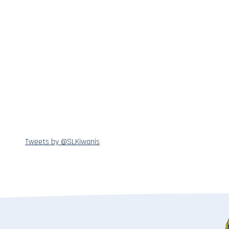
Tweets by @SLKiwanis