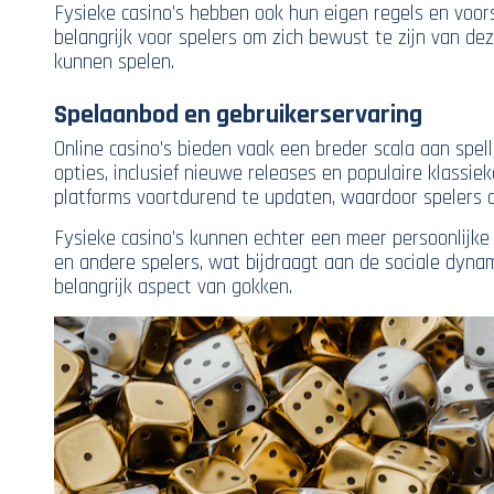
Fysieke casino’s hebben ook hun eigen regels en voorsc
belangrijk voor spelers om zich bewust te zijn van dez
kunnen spelen.
Spelaanbod en gebruikerservaring
Online casino’s bieden vaak een breder scala aan spel
opties, inclusief nieuwe releases en populaire klassi
platforms voortdurend te updaten, waardoor spelers a
Fysieke casino’s kunnen echter een meer persoonlijke
en andere spelers, wat bijdraagt aan de sociale dyna
belangrijk aspect van gokken.