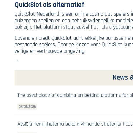
QuickSlot als alternatief
QuickSlot Nederland is een online casino dat spelers 
duizenden spellen en een gebruiksvriendelijke mobiel
ook zijn. Het platform staat zowel fiat- als cryptocu
Bovendien biedt QuickSlot aantrekkelijke bonussen en
bestaande spelers. Door te kiezen voor QuickSlot kun
veilige en vertrouwde omgeving.
“`
News &
The psychology of gambling on betting platforms for pl
07/01/2026
Avslöja hemligheterna bakom vinnande strategier i cas