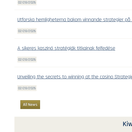
02/28/2026
Utforska hemligheterna bakom vinnande strategier på 
02/28/2026
A sikeres kaszinó stratégiák titkainak felfedése
02/28/2026
Unveiling the secrets to winning at the casino Strategi
02/28/2026
All News
Kiw