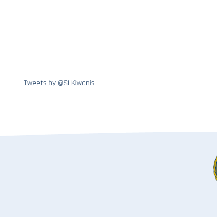
Tweets by @SLKiwanis