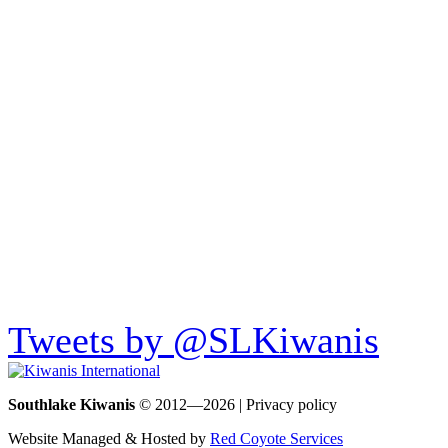
Tweets by @SLKiwanis
Southlake Kiwanis
© 2012—2026 | Privacy policy
Website Managed & Hosted by
Red Coyote Services