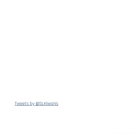
Tweets by @SLKiwanis