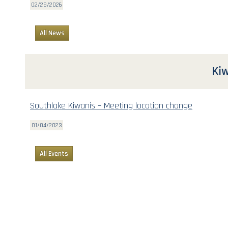
02/28/2026
All News
Kiw
Southlake Kiwanis – Meeting location change
01/04/2023
All Events