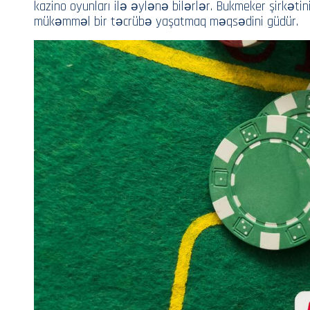
kazino oyunları ilə əylənə bilərlər. Bukmeker şirkəti
mükəmməl bir təcrübə yaşatmaq məqsədini güdür.