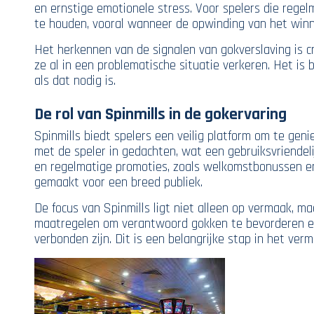
en ernstige emotionele stress. Voor spelers die regel
te houden, vooral wanneer de opwinding van het winn
Het herkennen van de signalen van gokverslaving is cru
ze al in een problematische situatie verkeren. Het is
als dat nodig is.
De rol van Spinmills in de gokervaring
Spinmills biedt spelers een veilig platform om te gen
met de speler in gedachten, wat een gebruiksvriendeli
en regelmatige promoties, zoals welkomstbonussen en 
gemaakt voor een breed publiek.
De focus van Spinmills ligt niet alleen op vermaak, m
maatregelen om verantwoord gokken te bevorderen en
verbonden zijn. Dit is een belangrijke stap in het ve