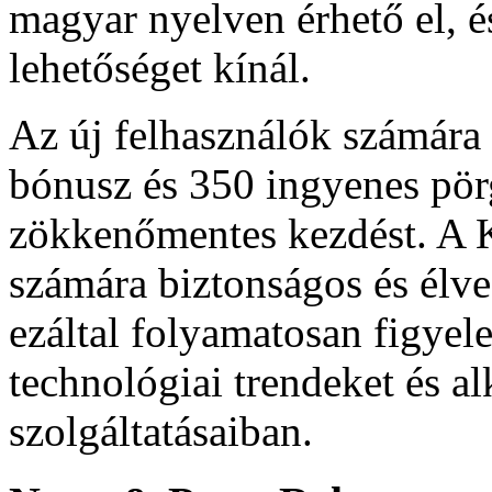
magyar nyelven érhető el, é
lehetőséget kínál.
Az új felhasználók számára
bónusz és 350 ingyenes pörg
zökkenőmentes kezdést. A K
számára biztonságos és élve
ezáltal folyamatosan figyel
technológiai trendeket és a
szolgáltatásaiban.