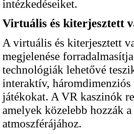
intézkedéseiket.
Virtuális és kiterjesztett 
A virtuális és kiterjesztett
megjelenése forradalmasítja
technológiák lehetővé teszi
interaktív, háromdimenziós
játékokat. A VR kaszinók r
amelyek közelebb hozzák a 
atmoszférájához.