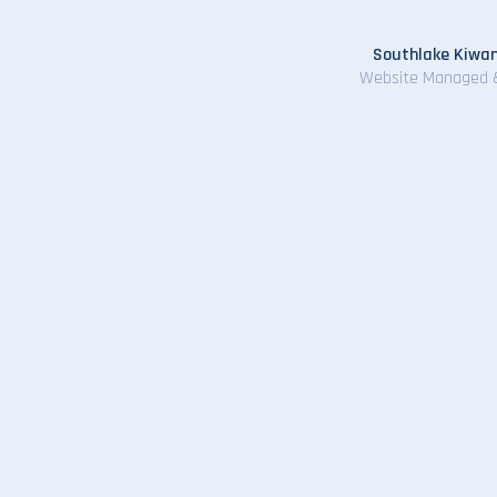
Southlake Kiwan
Website Managed 