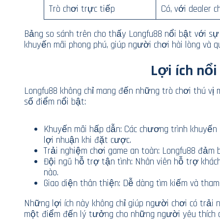
Trò chơi trực tiếp
Có, với dealer 
Bảng so sánh trên cho thấy Longfu88 nổi bật với sự
khuyến mãi phong phú, giúp người chơi hài lòng và qu
Lợi ích nổ
Longfu88 không chỉ mang đến những trò chơi thú vị 
số điểm nổi bật:
Khuyến mãi hấp dẫn: Các chương trình khuyến 
lợi nhuận khi đặt cược.
Trải nghiệm chơi game an toàn: Longfu88 đảm bả
Đội ngũ hỗ trợ tận tình: Nhân viên hỗ trợ khác
nào.
Giao diện thân thiện: Dễ dàng tìm kiếm và tham g
Những lợi ích này không chỉ giúp người chơi có trả
một điểm đến lý tưởng cho những người yêu thích c