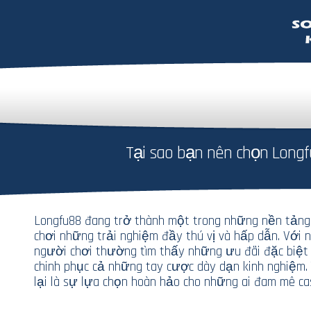
Tại sao bạn nên chọn Longf
Longfu88 đang trở thành một trong những nền tảng
chơi những trải nghiệm đầy thú vị và hấp dẫn. Với nh
người chơi thường tìm thấy những ưu đãi đặc biệt
chinh phục cả những tay cược dày dạn kinh nghiệm. T
lại là sự lựa chọn hoàn hảo cho những ai đam mê cas