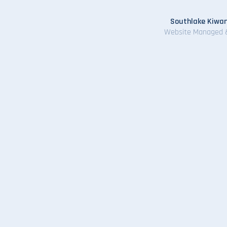
Southlake Kiwan
Website Managed 