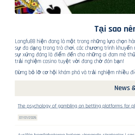
Tại sao n
Longfu88 hiện đang là một trong những lựa chọn hàn
sự đa dạng trong trò chơi, các chương trình khuyến
sự xứng đáng là điểm đến cho những ai đam mê thử
trải nghiệm casino tuyệt vời đang chờ đón bạn!
Đừng bỏ lỡ cơ hội khám phá và trải nghiệm nhiều đi
News &
The psychology of gambling on betting platforms for pl
07/01/2026