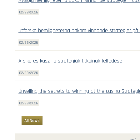
Avslöja hemligheterna bakom vinnande strategier i cas
02/28/2026
Utforska hemligheterna bakom vinnande strategier på 
02/28/2026
A sikeres kaszinó stratégiák titkainak felfedése
02/28/2026
Unveiling the secrets to winning at the casino Strategi
02/28/2026
All News