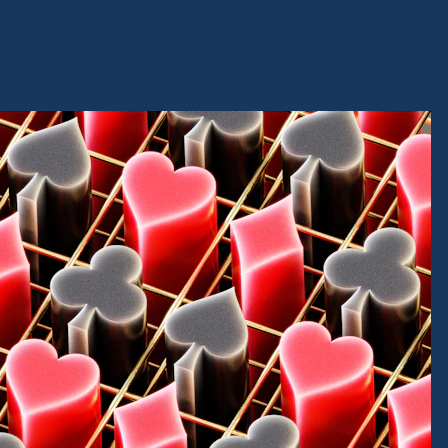
δυάζει τύχη και στρατηγική, αλλά η ψυχολογία των παικτών παίζ
ι από συναισθηματικές καταστάσεις, όπως η ανυπομονησία ή η 
 μπορεί να τους βοηθήσει να πάρουν καλύτερες αποφάσεις κατά
κολούθηση αυτών των παραγόντων μπορεί να αποδειχθεί εξαιρε