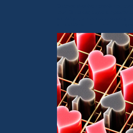
Ο τζόγος είναι ένα παιχνίδι που συν
τους. Οι παίκτες συχνά επηρεάζοντα
κατανόηση αυτών των συναισθημάτων
ιστοσελίδα
william-hill.com.gr
, η παρα