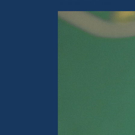
να φτάσουν στην επιτυχία.