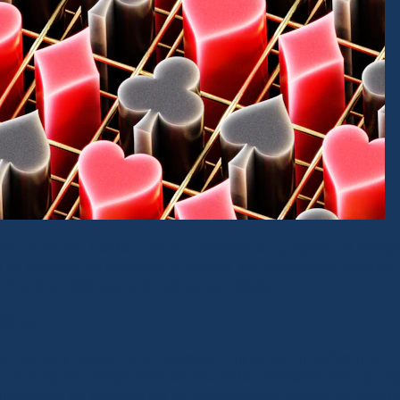
ναι σημαντική. Πολλοί παίκτες πιστεύουν ότι μπορούν να ελέγξ
να οδηγήσει σε καλύτερες επιδόσεις και μεγαλύτερες επιτυχίες.
ες είναι αναπόφευκτες στον κόσμο του τζόγου.
τζόγο
οι παίκτες μπορούν να επηρεάσουν σημαντικά την έκβαση των π
 συστήματα στοιχηματισμού, ενώ άλλοι βασίζονται στην εμπειρί
πληροφορίες και εργαλεία για να βοηθήσει τους παίκτες να αναπτύ