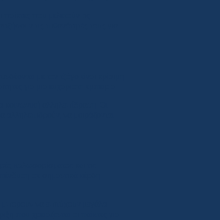
παίκτες που μελετούν τις
 αυξήσουν τις πιθανότητές τους για
υνδέονται με τον τζόγο είναι κρίσιμη
ητες για μια ευχάριστη εμπειρία.
ια κοινωνική αλληλεπίδραση. Οι
να αλληλεπιδρούν, να μοιράζονται
ορές καλωσορίσματος και τις
επένδυση σε σημαντικά κέρδη,
ες μπορούν να επιτύχουν μεγάλα
ιξη που χρειάζονται οι παίκτες για