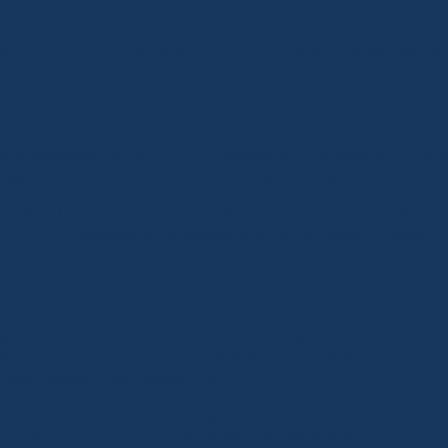
άτων μπορεί επίσης να προσφέρει πολύτιμες πληροφορίες. Οι 
νιδιών είναι πιο πιθανό να κάνουν ενημερωμένες επιλογές και να
αιχνιδιού
 στη φιλοσοφία της William Hill. Η κατανόηση των κινδύνων που σ
χείριση του προϋπολογισμού και η θέσπιση ορίων είναι απαραίτ
, η ψυχολογία του παίκτη επηρεάζεται επίσης από την ανάγκη γ
lliam Hill, προσφέρουν μια κοινότητα όπου οι παίκτες μπορούν 
ας τον άλλον σε ασφαλές και υποστηρικτικό περιβάλλον.
 William Hill
ίες επιτυχίας είναι αυτή ενός παίκτη που αξιοποίησε τις προσφ
 στρατηγική και υπομονή, κατάφερε να μετατρέψει μια αρχική 
τους πόρους που παρέχει η William Hill.
τη σωστή προσέγγιση και την ψυχολογική προετοιμασία, οι παίκτ
ες όπως η William Hill προσφέρουν τα εργαλεία και την υποστήρ